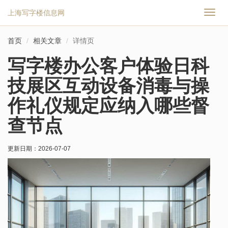
上海写字楼信息网
切
换
导
首页
相关文章
详情页
航
写字楼办公客户体验日科
技展区互动设备消毒与操
作礼仪规定应纳入哪些督
查节点
更新日期：
2026-07-07