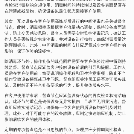
点检查消毒剂的合规使用、消毒时间的持续性以及设备表面是否存
在污渍或残留物，确保设备以最佳状态迎接客户使用。
其次，互动设备在客户使用高峰期后进行的中间消毒也是关键督查
节点。此时，消毒频率应根据客户流量动态调整，保持设备表面清
洁，防止交叉感染风险。督查人员需要实时监控消毒记录，确认工
作人员是否按规定实施消毒，并对设备进行抽检，确保消毒质量达
到预期标准。此外，中间消毒的时间安排应尽量减少对客户操作的
影响，保证体验的流畅性。
除消毒环节外，操作礼仪的规范同样需要在客户体验过程中得到持
续监督。督查节点应涵盖客户接触设备前后的引导和提醒。工作人
员需在客户使用前，简要说明操作规程和卫生注意事项，防止不当
操作导致设备损坏或卫生问题。督查组应关注员工是否遵守服务规
范，及时纠正不符合礼仪要求的行为，提升整体服务水平。
在客户使用结束后，督查节点应涵盖设备状态的再次检查和清洁确
认。此环节的重点是确保设备无异常损伤，且表面无明显污迹。督
查组应核实清洁记录，确保每一位客户使用后设备均得到及时处
理。此外，对于可能存在的设备故障，应制定快速响应机制，防止
影响后续客户的使用体验。
定期的专项督查也是不可忽视的节点。管理层应安排周期性检查，