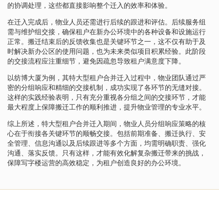
的协调处理，这些都直接影响整个迁入的效率和体验。
在迁入完成后，物业人员还需进行后续的跟进和评估。后续服务组
需与维护组交接，确保租户在新办公环境中的各种设备和设施运行
正常。搬迁结束后的反馈收集也是关键环节之一，这不仅有助于及
时解决新办公区的使用问题，也为未来类似项目积累经验。此阶段
的交接流程应注重细节，避免因疏忽导致租户满意度下降。
以纺博大厦为例，其特大型租户合并迁入过程中，物业团队通过严
密的分组响应和精细的交接机制，成功实现了各环节的无缝对接。
这样的实践经验表明，只有充分重视各分组之间的交接环节，才能
最大程度上保障搬迁工作的顺利推进，提升物业管理的专业水平。
综上所述，特大型租户合并迁入期间，物业人员分组响应策略的核
心在于衔接各关键环节的顺畅交接。包括前期准备、搬迁执行、安
全管理、信息沟通以及后续跟进等多个方面，均需明确职责、强化
沟通、落实反馈。只有这样，才能有效化解复杂搬迁带来的挑战，
保障写字楼运营的高效稳定，为租户创造良好的办公环境。