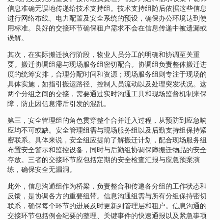
信息准确无误地传递给技术支持组。技术支持组随后依据这些信息
进行网络布线、电力配置及安全系统的预设，确保办公环境达到使
用标准。良好的交接环节确保租户需求不会在信息传递中被遗漏或
误解。
其次，在实际搬迁执行阶段，物业人员分工的明确和协调至关重
要。搬迁协调组需与现场服务组密切配合。协调组负责整体搬迁进
度的统筹安排，合理分配时间和资源；现场服务组则专注于现场的
具体实施，如指引搬运路径、控制人员流动以及处理突发状况。这
两个分组之间的交接，需要通过实时沟通工具和现场监督机制来保
障，防止因信息滞后引发的混乱。
第三，安全管理组的角色贯穿整个合并迁入过程，从预防到应急响
应均不可或缺。安全管理组需与现场服务组以及后勤支持组保持紧
密联系。具体来说，安全组应提前了解搬迁计划，配合现场服务组
布置安全警示和监控设备，同时与后勤组协调保障搬迁物品的安全
存放。三者的交接环节应包括定期的安全检查汇报与应急预案演
练，确保安全无漏洞。
此外，信息沟通组作为桥梁，负责整合和传递各分组的工作状态和
反馈，是协调各方的重要纽带。信息沟通组需与所有分组保持密切
联系，确保每个环节的进展及时更新到管理层和租户。信息沟通的
交接环节包括例会纪要的整理、关键事件的快速通报以及紧急事项