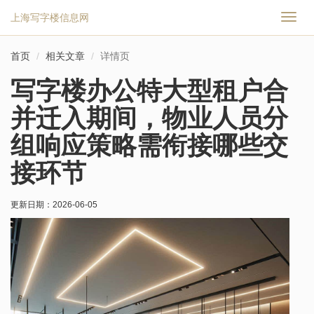
上海写字楼信息网
切
换
导
首页
相关文章
详情页
航
写字楼办公特大型租户合
并迁入期间，物业人员分
组响应策略需衔接哪些交
接环节
更新日期：
2026-06-05