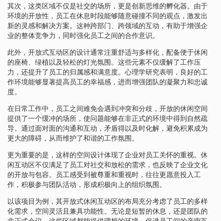
其次，这类区域不仅是社交的场所，更是创新思维的孵化器。由于
环境的开放性，员工在休息时段能够随意碰撞不同的观点，激发出
新的灵感和解决方案。这种跨部门、跨领域的互动，有助于增强企
业的整体竞争力，同时强化员工之间的合作意识。
此外，开放式互动区的设计通常注重舒适与多样化，配备便于休闲
的座椅、绿植以及轻松的灯光氛围。这些元素不仅缓解了工作压
力，还提升了员工的归属感和满意度。心理学研究表明，良好的工
作环境能够显著提高员工的幸福感，进而增强团队的凝聚力和忠诚
度。
在日常工作中，员工之间难免会遇到冲突和分歧，开放的休闲空间
提供了一个缓冲的场所，使问题能够在非正式的环境中得到自然疏
导。通过面对面的沟通和互动，矛盾得以及时化解，避免积累成为
更大的障碍，从而维护了和谐的工作氛围。
更为重要的是，这样的空间设计体现了企业对员工关怀的重视。休
闲互动区不仅满足了员工对社交和放松的需求，也反映了企业文化
的开放与包容。员工感受到被尊重和重视时，往往更愿意投入工
作，积极参与团队活动，形成积极向上的组织氛围。
以该项目为例，其开放式休闲互动区的布局充分考虑了员工的多样
化需求，空间灵活且兼具功能性。无论是短暂的休息，还是团队的
非正式会议，这些区域都能提供理想的环境，促进员工间的亲密互