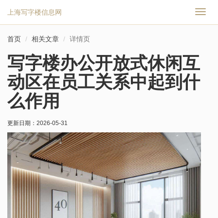
上海写字楼信息网
切
换
导
首页
相关文章
详情页
航
写字楼办公开放式休闲互
动区在员工关系中起到什
么作用
更新日期：
2026-05-31