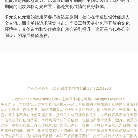
也能增进团队凝聚力。比如农历新年期间的中国结装饰，或圣诞节
期间的北欧风格灯光布置，都是文化共情的良好载体。
多元文化元素的运用需要把握适度原则，核心在于通过设计促进人
文交流，而非单纯追求视觉冲击。当员工每天身处包容开放的文化
环境中，其创造力和协作效率自然会得到提升，这正是当代办公空
间设计的深层价值所在。
企业办公选址，欢迎您致电咨询！
18472191283
Copyright © www.shfbds.cn --上海写字楼信息网-- All rights reserved.
免责声明：本站为第三方写字楼信息展示平台，所提供的信息来源于互联网公开资料
及人工整理，仅供参考。本站与相关写字楼的大厦产权方、物业管理方、开发商、运
营方等主体不存在任何隶属关系、授权关系或商业合作关系，亦不代表其发布任何官
方信息或作出任何承诺。本站所展示的部分信息（包括但不限于文字、图片、联系方
式等）可能来自第三方合作机构或广告展示内容，仅用于信息参考及展示之目的，不
构成任何招商、租赁、销售等交易行为或商业建议。任何主体因参考本站信息而产生
的行为及后果，均由其自行承担，本站不承担相关责任。如相关权利人认为本页面内