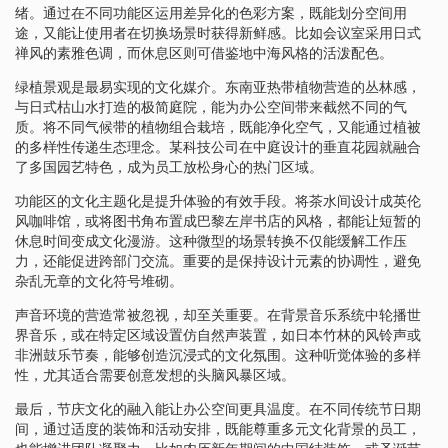
绪。通过在不同功能区运用差异化的色彩方案，既能划分空间用
途，又能让使用者在切换场景时获得新鲜感。比如会议室采用日式
禅风的素雅色调，而休息区则可借鉴地中海风格的活泼配色。
绿植景观是最易实现的文化媒介。东南亚热带植物营造的丛林感，
与日式枯山水打造的极简庭院，能为办公空间带来截然不同的气
质。将不同气候带的植物组合栽培，既能净化空气，又能通过植被
的多样性传递生态理念。某科技公司在中庭设计的垂直花园就融合
了多国园艺特色，成为员工放松身心的热门区域。
功能区的文化主题化是提升体验的有效手段。将茶水间设计成英伦
风咖啡馆，或将图书角布置成巴黎左岸书店的风格，都能让短暂的
休息时间变成文化漫游。这种微型的场景转换不仅能缓解工作压
力，还能促进跨部门交流。重要的是保持设计元素的协调性，避免
杂乱无章的文化符号堆砌。
声音环境的营造常被忽视，却至关重要。在背景音乐系统中轮播世
界音乐，或在特定区域设置仿自然声装置，如日本竹林的风铃声或
非洲鼓乐节奏，能够创造沉浸式的文化氛围。这种听觉体验的多样
性，尤其适合需要创意发想的头脑风暴区域。
最后，节庆文化的融入能让办公空间更具温度。在不同传统节日期
间，通过适度的装饰和活动安排，既能尊重多元文化背景的员工，