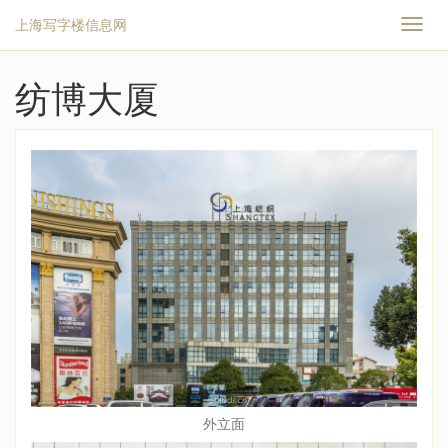
上海写字楼信息网
切
换
导
航
纺博大厦
外立面