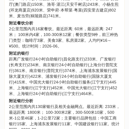
厅(澳门路店)150米、渔哥·湛江(天安千树店)243米、小杨生煎
(环龙商厦店)920米、荣申府·本帮菜·粤菜(四安里古建店)802
米、麦当劳(秣陵路店)741米。
附近餐饮分析
2公里范围内共16家餐饮。最近距离: 60米，最远距离: 247
米； 100米内4家，100-300米12家；餐饮类型9种，前三种热
门类型：咖啡厅3家、美食3家、私房菜2家。人均约¥16～
¥500。统计时间：2026-06。
附近的银行
距离广发银行24小时自助银行(昌化路支行)233米、广发银行
(长寿支行)234米、南京银行24小时自助银行(上海分行普陀支
行)361米、南京银行(普陀支行)374米、上海浦东发展银行(国
脉大厦支行)422米、浦发银行24小时自助银行(国脉大厦支
行)415米、中国光大银行24小时自助银行服务(江宁支行)445
米、上海银行(江宁支行)452米、中国光大银行(江宁支行)452
米、上海银行24小时自助银行(江宁支行)464米。
附近银行分析
2公里范围内共130家银行及相关金融网点。最近距离: 233米，
最远距离: 1800米； 100-300米2家，300-500米10家，500
米-1公里46家，1-2公里72家；主要银行品牌包括：中国工商
银行15家、上海浦东发展银行11家、中国建设银行11家。统计