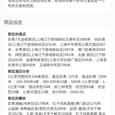
业部总经理肖卫国告诉记者，纺博馆和整个纺博大厦就是一个
性的主题创意园。
周边信息
附近的酒店
距离7天连锁酒店(上海江宁路地铁站玉佛寺店)588米、你好酒
店(上海江宁路地铁站店)231米、上海中华菁英公寓式酒店587
米、全季酒店(上海江宁路地铁站店)387米、澳门轻奢酒店665
米、阔悦酒店(上海江宁路地铁站店)391米、尖微·酒店(江宁路
店)432米、如家商旅酒店(上海火车站南广场店)545米、上海美
欣青年公寓838米、玉城青年民宿706米。
附近酒店分析
2公里范围内共145家酒店。最近距离: 137米，最远距离: 1900
米； 100-300米4家，300-500米15家，500米-1公里50家，1-
2公里76家；酒店类型16种，前三种类型：经济型63家、舒适
型18家、公寓式酒店13家。统计时间：2026-06。
附近的餐饮
距离湘椒(鸿寿坊店)798米、红子鸡凤凰楼(澳门路店)170米、
山饭殿·海粤融合菜(普陀月星店)98米、皖荟·徽菜(天安千树
店)257米、九厨·淮扬(天安千树店)258米、红子鸡凤凰楼·宴会