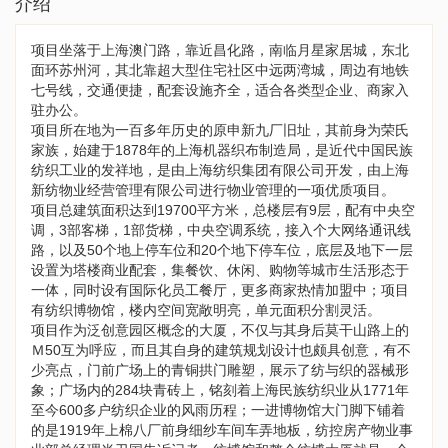
介绍
项目坐落于上海澳门路，靠近昌化路，南临月星家居城，东北
面环苏州河，其北靠超大型住宅社区中远两湾城，周边有地铁
七号线，交通便捷，配套设施齐全，适合各类型企业、商家入
驻办公。
项目所在地为一百多年历史的原申新九厂旧址，其前身为荣氏
家族，始建于1878年的上海机器织布制造局，是近代中国民族
纺织工业的发祥地，是由上海纺织集团有限公司开发，由上海
新纺物业经营管理有限公司进行物业管理的一项优质项目。
项目总建筑面积达到19700平方米，总楼层有9层，配有中央空
调，3部客梯，1部货梯，中央空调系统，接入个大网络通讯线
路，以及50个地上停车位和20个地下停车位，底层及地下一层
设置为塔楼商业配套，集餐饮、休闲、购物等城市生活形态于
一体，同时设有国际化员工餐厅，更多商家热情加盟中；项目
有纺织博物馆，楼内空间宽敞明亮，单元面积分割灵活。
项目作为泛创意园区概念的大厦，不仅与其身后莫干山路上的
Ｍ50互为呼应，而且其自身的建筑规划设计也颇具创意，有不
少亮点，门前广场上的青铜拱门雕塑，展示了纺与织的器械形
象；广场内的284块青砖上，铭刻着上海民族纺织业从1771年
至今600多户纺织企业的风雨历程；一进博物馆大门脚下铺着
的是1919年上棉八厂前身细纱车间车弄地板，纺控房产物业事