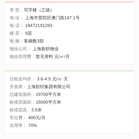
类 型：
写字楼（乙级）
地 址：
上海市普陀区澳门路147.1号
电 话：
18472191283
楼 层：
9层
电 梯：
客梯数3部
物业公司：
上海新纺物业
物业管理费：
暂无资料 元/㎡/月
日租金均价：
3.6-4.5 元/㎡·天
开发商：
上海纺织集团有限公司
总建筑面积：
19700平方米
标准层面积：
15000平方米
标准层高：
3.5米
车位费：
400元/月
实用率：
70%